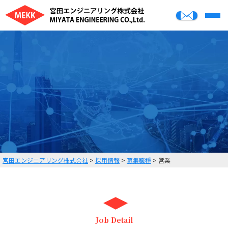
HOME
製品案内
会社案内
お知らせ
採用情報
03-3687-8041
9:00～17:00 土日・祝祭日を除く
宮田エンジニアリング株式会社
>
採用情報
>
募集職種
>
営業
お問い合わせ
Job Detail